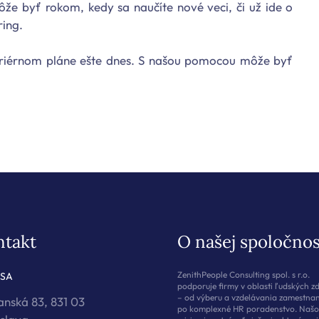
že byť rokom, kedy sa naučíte nové veci, či už ide o
ring.
ariérnom pláne ešte dnes. S našou pomocou môže byť
ntakt
O našej spoločnos
ZenithPeople Consulting spol. s r.o.
SA
podporuje firmy v oblasti ľudských z
– od výberu a vzdelávania zamestna
anská 83, 831 03
po komplexné HR poradenstvo. Našo