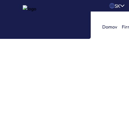
SK
en
Domov
Fi
sk
Rok 2025: Premeňt
Domov
/
Načerpajte inšpiráciu a získajte praktické 