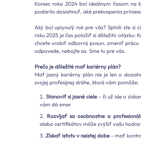
Koniec roka 2024 bol ideálnym časom na bi
podarilo dosiahnuť, aké prekvapenia priniesol
Aký bol uplynulý rok pre vás? Splnili ste si
roku 2025 je čas položiť si dôležitú otázku: 
chcete urobiť odborný posun, zmeniť prácu
odpovede, nebojte sa. Sme tu pre vás.
Prečo je dôležité mať kariérny plán?
Mať jasný kariérny plán nie je len o dosiah
svojej profesijnej dráhe, ktorá vám pomôže:
Stanoviť si jasné ciele
– či už ide o zís
vám dá smer
Rozvíjať sa osobnostne a profesionál
alebo certifikátov môže zvýšiť vašu hodno
Získať istotu v neistej dobe
– mať kontr