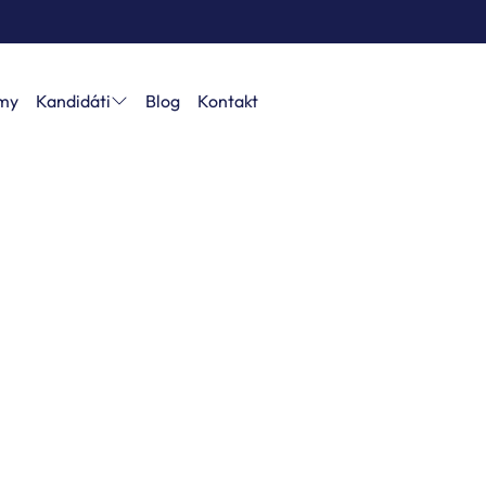
rmy
Kandidáti
Blog
Kontakt
e svoje kariérne sny na 
informácie
/
Rok 2025: Premeňte svoje kariérne sny na realitu