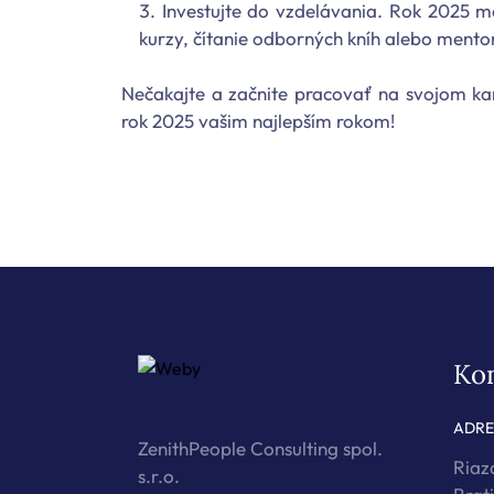
Investujte do vzdelávania. Rok 2025 mô
kurzy, čítanie odborných kníh alebo mento
Nečakajte a začnite pracovať na svojom k
rok 2025 vašim najlepším rokom!
Ko
ADRE
ZenithPeople Consulting spol.
Riaz
s.r.o.