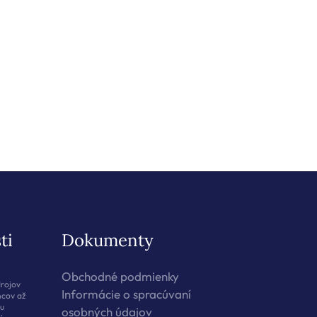
ti
Dokumenty
Obchodné podmienky
drojov
Informácie o spracúvaní
ncov až
u
osobných údajov