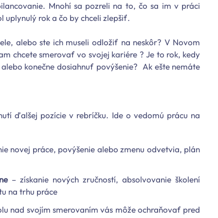
lancovanie. Mnohí sa pozreli na to, čo sa im v práci
 uplynulý rok a čo by chceli zlepšiť.
 ciele, alebo ste ich museli odložiť na neskôr? V Novom
Kam chcete smerovať vo svojej kariére ? Je to rok, kedy
 alebo konečne dosiahnuť povýšenie? Ak ešte nemáte
nutí ďalšej pozície v rebríčku. Ide o vedomú prácu na
kanie novej práce, povýšenie alebo zmenu odvetvia, plán
ne
– získanie nových zručností, absolvovanie školení
tu na trhu práce
olu nad svojím smerovaním vás môže ochraňovať pred