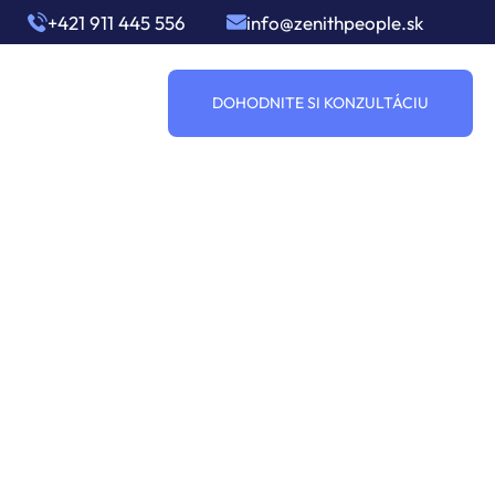
+421 911 445 556
info@zenithpeople.sk
DOHODNITE SI KONZULTÁCIU
realitu