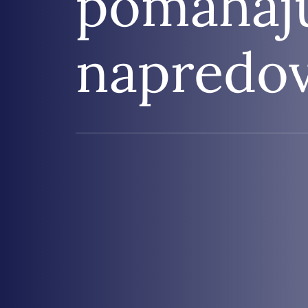
pomáhajú
napredov