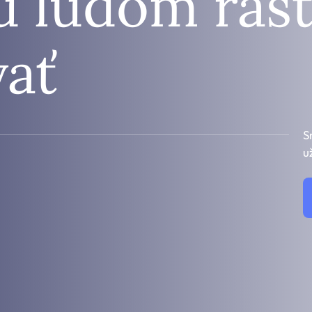
 ľuďom rásť
ať
S
u