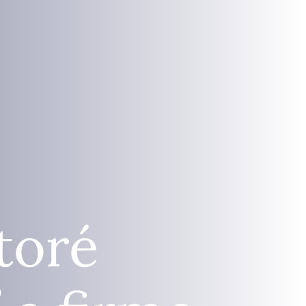
ktoré