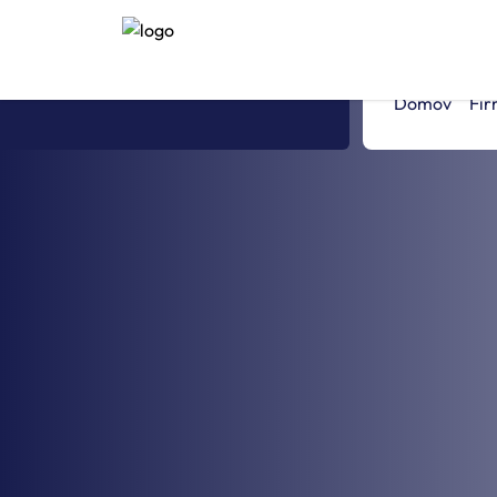
SK
en
Domov
Fi
sk