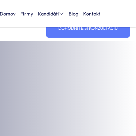
+421 911 445 556
info@zenithpeople.sk
Domov
Firmy
Kandidáti
Blog
Kontakt
DOHODNITE SI KONZULTÁCIU