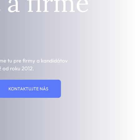
 a firme
me tu pre firmy a kandidátov
ž od roku 2012.
KONTAKTUJTE NÁS