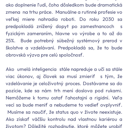
ako doplnenie ľudí, čoho dôsledkom bude dramatická
zmena na trhu práce. Manuálne a rutinné profesie vo
veľkej miere nahradia roboti. Do roku 2030 sa
predpokladá znížený dopyt po zamestnancoch s
fyzickým zameraním, hlavne vo výrobe a to až do
25%. Bude potrebný súbežný systémový prerod v
školstve a vzdelávaní. Predpokladá sa, že to bude
obrovská výzva pre celú spoločnosť.
Ako umelá inteligencia stále napreduje a učí sa stále
viac úkonov, aj človek sa musí zmieriť s tým, že
vzdelávanie je celoživotný proces. Dostávame sa do
pozície, kde sa nám trh mení doslova pod rukami.
Nemôžeme k tomu ostať ľahostajní a rigidní. Veľa
vecí sa bude meniť a nebudeme to vedieť ovplyvniť.
Musíme sa naučiť, že status quo v živote neexistuje.
Ako získať väčšiu kontrolu nad vlastnou kariérou a
životom? Dôležité rozhodnutie, ktoré môžete urobiť