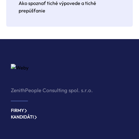
Ako spoznať tiché výpovede a tiché
prepúšťanie
ZenithPeople Consulting spol. s.r.o.
FIRMY
KANDIDÁTI