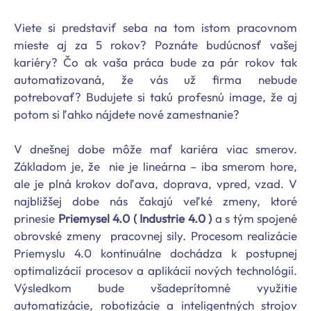
Viete si predstaviť seba na tom istom pracovnom
mieste aj za 5 rokov? Poznáte budúcnosť vašej
kariéry? Čo ak vaša práca bude za pár rokov tak
automatizovaná, že vás už firma nebude
potrebovať? Budujete si takú profesnú image, že aj
potom si ľahko nájdete nové zamestnanie?
V dnešnej dobe môže mať kariéra viac smerov.
Základom je, že nie je lineárna – iba smerom hore,
ale je plná krokov doľava, doprava, vpred, vzad. V
najbližšej dobe nás čakajú veľké zmeny, ktoré
prinesie
Priemysel 4.0 ( Industrie 4.0 )
a s tým spojené
obrovské zmeny pracovnej sily. Procesom realizácie
Priemyslu 4.0 kontinuálne dochádza k postupnej
optimalizácií procesov a aplikácií nových technológií.
Výsledkom bude všadeprítomné využitie
automatizácie, robotizácie a inteligentných strojov